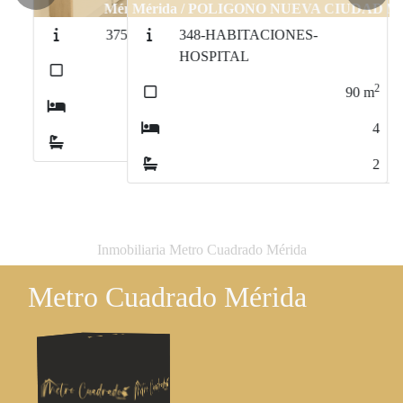
Mérida / POLIGONO NUEVA CIUDAD
348-HABITACIONES-
HOSPITAL
2
90
m
4
2
Inmobiliaria Metro Cuadrado Mérida
Metro Cuadrado Mérida