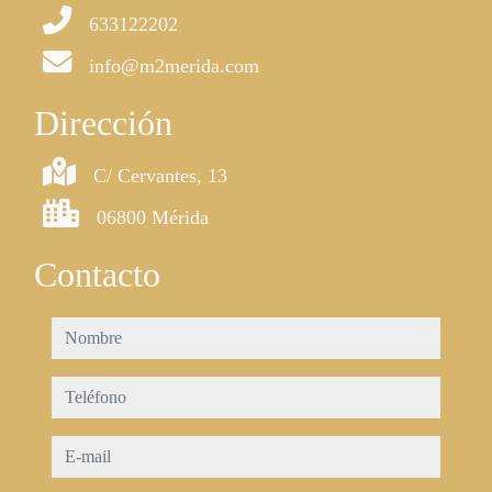
633122202
info@m2merida.com
Dirección
C/ Cervantes, 13
06800 Mérida
Contacto
nombre
teléfono
e-mail