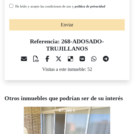
He leído y acepto las condiciones de uso y
política de privacidad
Enviar
Referencia: 268-ADOSADO-
TRUJILLANOS
Visitas a este inmueble: 52
Otros inmuebles que podrían ser de su interés
68-ADOSADO-TRUJILLANOS
268-ADOSADO-TRUJILLANOS
268-ADO
87.500 €
95.000 €