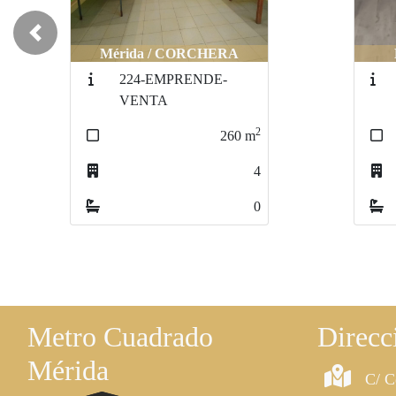
Previous
Mérida / CORCHERA
224-EMPRENDE-
VENTA
2
260
m
4
0
Metro Cuadrado
Direcc
Mérida
C/ C