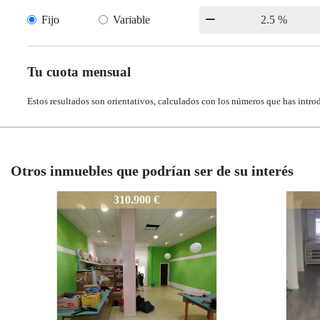
Fijo
Variable
Tu cuota mensual
Estos resultados son orientativos, calculados con los números que has intro
Otros inmuebles que podrían ser de su interés
363-LOCAL-MUY-AMPLIO
363-
363
310.900 €