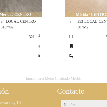
Mérida / CENTRO
Mérida / CENTRO
Mérida / CENTR
Mérida / CENT
34-LOCAL-CENTRO-
34-LOCAL-CENTRO-
353-LOCAL-CEN
353-LOCAL-CE
310mts2
310mts2
307M2
307M2
2
2
321
321
m
m
4
4
0
0
Inmobiliaria Metro Cuadrado Mérida
ión
Contacto
ervantes, 13
nombre