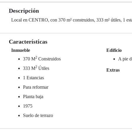
Descripción
Local en CENTRO, con 370 m² construidos, 333 m² útiles, 1 estanc
Características
Inmueble
Edificio
2
370 M
Construidos
A pie d
2
333 M
Útiles
Extras
1 Estancias
Para reformar
Planta baja
1975
Suelo de terrazo