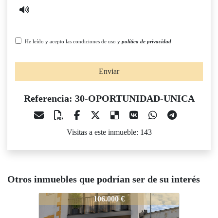
He leído y acepto las condiciones de uso y
política de privacidad
Enviar
Referencia: 30-OPORTUNIDAD-UNICA
Visitas a este inmueble: 143
Otros inmuebles que podrían ser de su interés
30-OPORTUNIDAD-UNICA
30-OPORTUNIDAD-UNICA
30
106.000 €
55.900 €