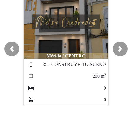
Previous
Next
Mérida / CENTRO
Mérida / PROSERPINA
355-CONSTRUYE-TU-SUEÑO
231-TERRENO-RUSTICO
2
2
200
m
5500
m
0
0
0
0