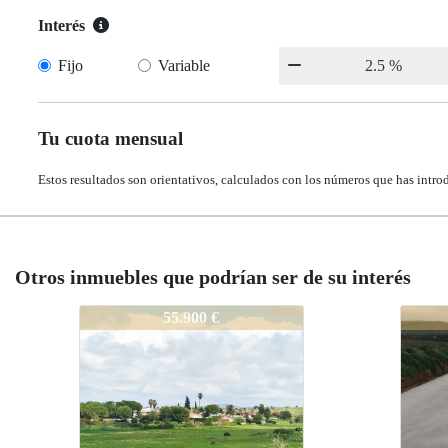
Interés
Fijo
Variable
Tu cuota mensual
Estos resultados son orientativos, calculados con los números que has intro
Otros inmuebles que podrían ser de su interés
56-TERRENO-CENTRO-MERIDA
56-TERRENO-
56-TERRENO
55.900 €
43.900 
43.900