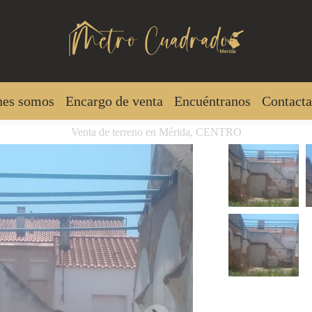
nes somos
Encargo de venta
Encuéntranos
Contacta
Venta de terreno en Mérida, CENTRO