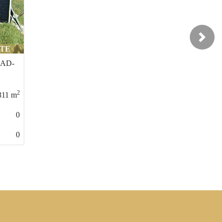
Next
Mérida / PROSERPINA
231-TERRENO-
RUSTICO
2
5500
m
0
0