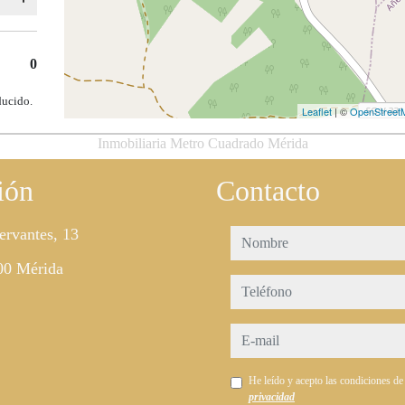
0
ducido.
Leaflet
| ©
OpenStreet
Inmobiliaria Metro Cuadrado Mérida
ión
Contacto
ervantes, 13
nombre
00 Mérida
teléfono
e-mail
He leído y acepto las condiciones d
privacidad