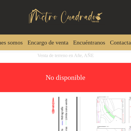
nes somos
Encargo de venta
Encuéntranos
Contacta
Venta de terreno en Añe, AÑE
No disponible