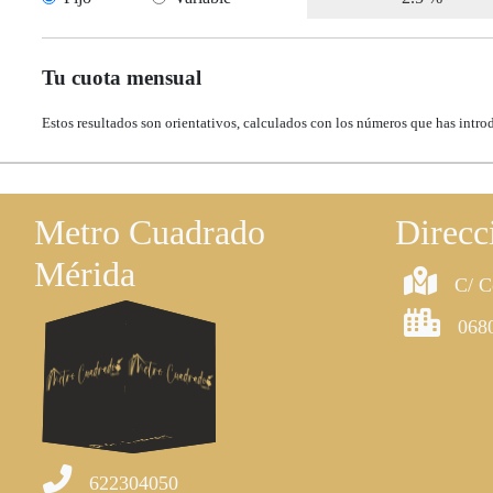
Tu cuota mensual
Estos resultados son orientativos, calculados con los números que has intro
Metro Cuadrado
Direcc
Mérida
C/ C
068
622304050