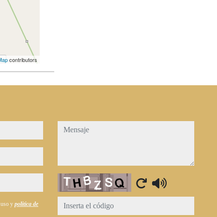
Map
contributors
mensaje
Captcha
e uso y
política de