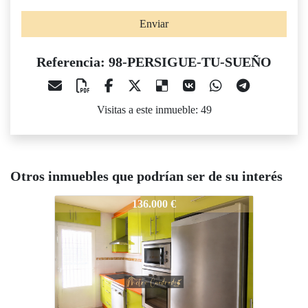
Enviar
Referencia: 98-PERSIGUE-TU-SUEÑO
Visitas a este inmueble: 49
Otros inmuebles que podrían ser de su interés
8-PERSIGUE-TU-SUEÑO
98-PERSIGUE-TU-SUEÑO
98-PERS
136.000 €
56.000 €