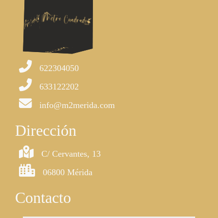
622304050
633122202
info@m2merida.com
Dirección
C/ Cervantes, 13
06800 Mérida
Contacto